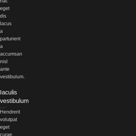
hac
eget
dis
lacus
a
parturient
a
accumsan
nisl
ante
vestibulum.
Iaculis
vestibulum
Hendrerit
volutpat
eget
curae