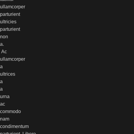
ullamcorper
parturient
ultricies
parturient
non
a.
Ac
ullamcorper
a
ultrices
a
a
urna
ac
commodo
nam
condimentum
parturient. Libero