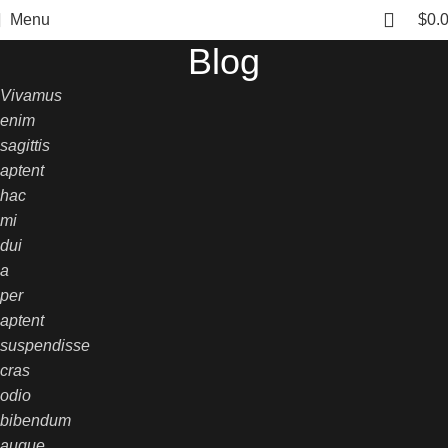
Menu
$
0.
Blog
Vivamus
enim
sagittis
aptent
hac
mi
dui
a
per
aptent
suspendisse
cras
odio
bibendum
augue