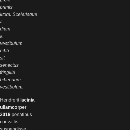
primis
litora. Scelerisque
a
diam
a
vestibulum
nibh
sit
senectus
fringilla
bibendum
vestibulum.
Hendrerit
lacinia
ullamcorper
2019
penatibus
convallis
suspendisse