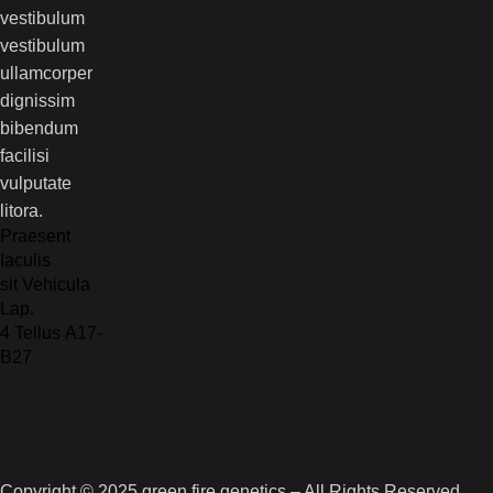
vestibulum
vestibulum
ullamcorper
dignissim
bibendum
facilisi
vulputate
litora.
Praesent
Iaculis
sit Vehicula
Lap.
4 Tellus A17-
B27
Copyright © 2025 green fire genetics – All Rights Reserved.