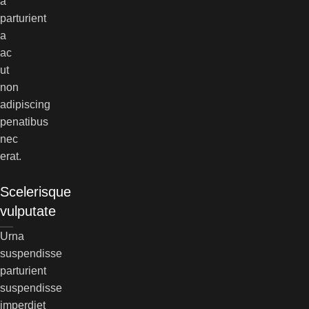
a
parturient
a
ac
ut
non
adipiscing
penatibus
nec
erat.
Scelerisque
vulputate
Urna
suspendisse
parturient
suspendisse
imperdiet