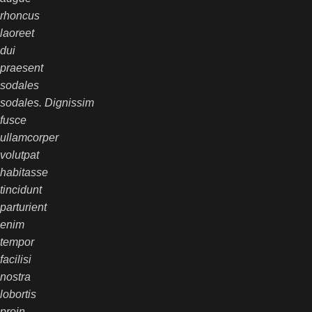
rhoncus
laoreet
dui
praesent
sodales
sodales. Dignissim
fusce
ullamcorper
volutpat
habitasse
tincidunt
parturient
enim
tempor
facilisi
nostra
lobortis
proin