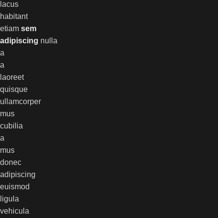
lacus
habitant
etiam
sem
adipiscing
nulla
a
a
laoreet
quisque
ullamcorper
mus
cubilia
a
mus
donec
adipiscing
euismod
ligula
vehicula