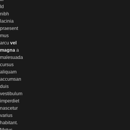
Id
nibh
lacinia
praesent
mus
arcu
vel
magna
a
malesuada
cursus
aliquam
accumsan
duis
vestibulum
imperdiet
nascetur
varius
habitant.
Metus