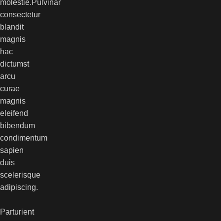
molestie.Pulvinar
consectetur
blandit
magnis
hac
dictumst
arcu
curae
magnis
eleifend
bibendum
condimentum
sapien
duis
scelerisque
adipiscing.
Parturient